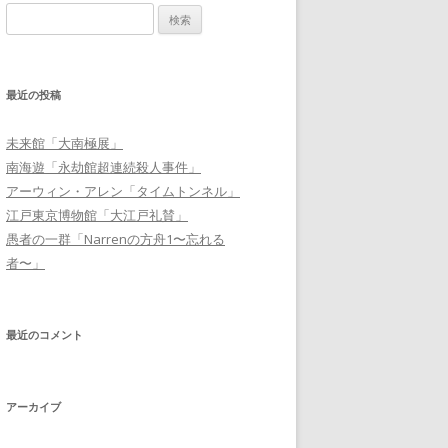
検索:
最近の投稿
未来館「大南極展」
南海遊「永劫館超連続殺人事件」
アーウィン・アレン「タイムトンネル」
江戸東京博物館「大江戸礼賛」
愚者の一群「Narrenの方舟1〜忘れる
者〜」
最近のコメント
アーカイブ