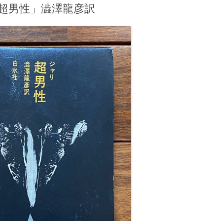
超男性」澁澤龍彦訳