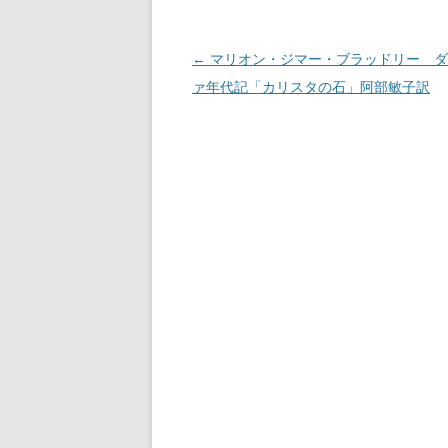
投稿ナビゲーション
←
マリオン・ジマー・ブラッドリー ダ
ァ年代記「カリスタの石」阿部敏子訳