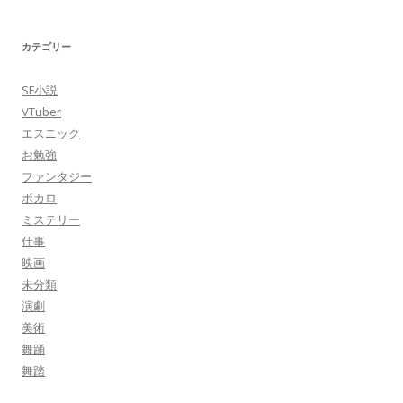
カテゴリー
SF小説
VTuber
エスニック
お勉強
ファンタジー
ボカロ
ミステリー
仕事
映画
未分類
演劇
美術
舞踊
舞踏