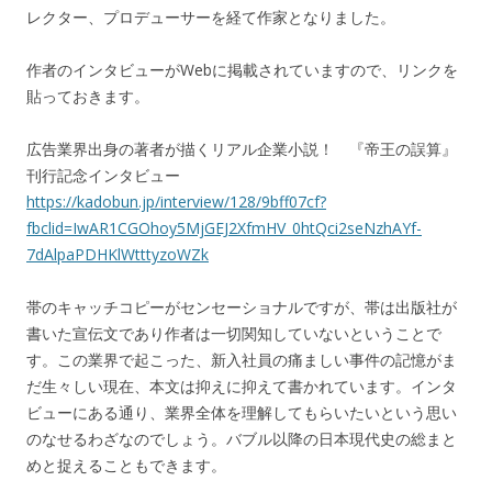
レクター、プロデューサーを経て作家となりました。
作者のインタビューがWebに掲載されていますので、リンクを
貼っておきます。
広告業界出身の著者が描くリアル企業小説！ 『帝王の誤算』
刊行記念インタビュー
https://kadobun.jp/interview/128/9bff07cf?
fbclid=IwAR1CGOhoy5MjGEJ2XfmHV_0htQci2seNzhAYf-
7dAlpaPDHKlWtttyzoWZk
帯のキャッチコピーがセンセーショナルですが、帯は出版社が
書いた宣伝文であり作者は一切関知していないということで
す。この業界で起こった、新入社員の痛ましい事件の記憶がま
だ生々しい現在、本文は抑えに抑えて書かれています。インタ
ビューにある通り、業界全体を理解してもらいたいという思い
のなせるわざなのでしょう。バブル以降の日本現代史の総まと
めと捉えることもできます。