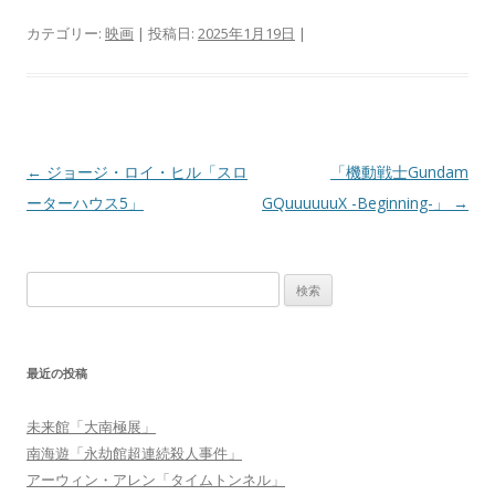
カテゴリー:
映画
| 投稿日:
2025年1月19日
|
投稿ナビゲーション
←
ジョージ・ロイ・ヒル「スロ
「機動戦士Gundam
ーターハウス5」
GQuuuuuuX -Beginning-」
→
検索:
最近の投稿
未来館「大南極展」
南海遊「永劫館超連続殺人事件」
アーウィン・アレン「タイムトンネル」