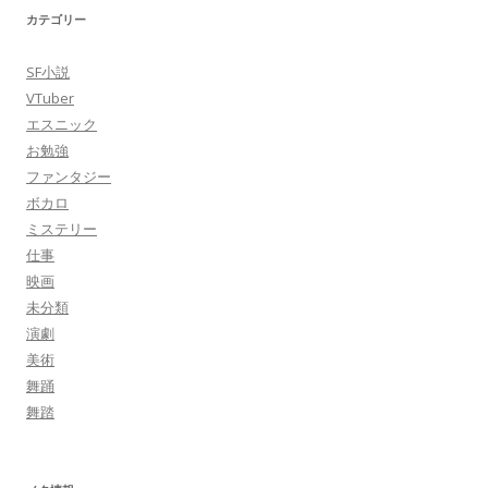
カテゴリー
SF小説
VTuber
エスニック
お勉強
ファンタジー
ボカロ
ミステリー
仕事
映画
未分類
演劇
美術
舞踊
舞踏