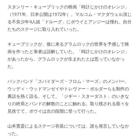
スタンリー・キューブリックの映画「時計じかけのオレンジ」
（1971年、日本公開は1972年）。マルコム・マクダウェル演じ
る不良少年4人組「ドルーグ」にボウイとアンジーは憧れ、自分
たちのステージに取り入れていった。
キューブリックが、後に来るグラムロックの世界を予感して映
画を作ったと筆者は誤解していた。「時計じかけのオレンジ」
があったから、グラムロックが生まれたとは思っていなかっ
た。
バックバンド「スパイダーズ・フロム・マーズ」のメンバー、
ウッディ・ウッドマンゼイやトレヴァー・ボルダーらも制作の
裏話を熱く語る。そして、「ジギー・スターダスト」のいきな
りの終焉とバンドの解散のことに触れる。取り残される面々を
見捨てて、ボウイは次の段階に登って行った。
山本寛斎によるステージ衣装については、誰も発言していなか
った。